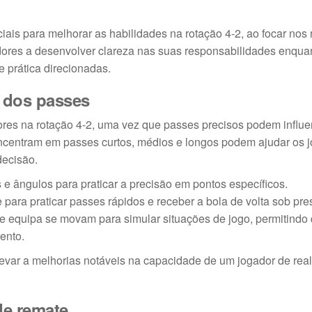
ais para melhorar as habilidades na rotação 4-2, ao focar nos 
dores a desenvolver clareza nas suas responsabilidades enqua
 prática direcionadas.
o dos passes
ores na rotação 4-2, uma vez que passes precisos podem influe
concentram em passes curtos, médios e longos podem ajudar os 
decisão.
s e ângulos para praticar a precisão em pontos específicos.
ara praticar passes rápidos e receber a bola de volta sob pre
 equipa se movam para simular situações de jogo, permitindo
ento.
 levar a melhorias notáveis na capacidade de um jogador de real
de remate