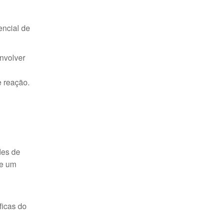
encial de
nvolver
e reação.
des de
de um
ficas do