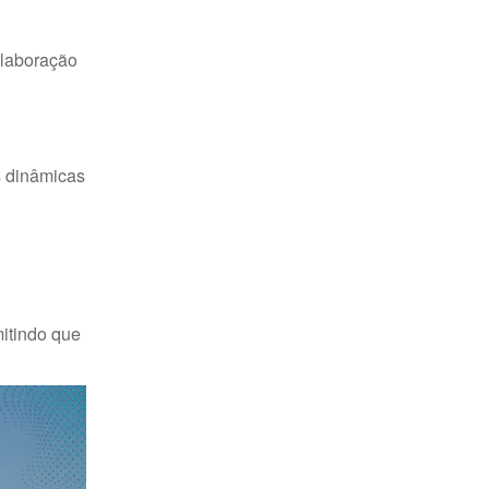
olaboração
s dinâmicas
itindo que