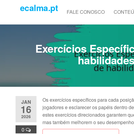
Skip
ecalma.pt
to
FALE CONOSCO
CONTE
the
content
Exercícios Específi
habilidades
Os exercícios específicos para cada posiçã
JAN
16
jogadores e esclarecer os papéis dentro de
estes exercícios direcionados garantem q
2026
mas também melhorem o seu desempenho ger
0