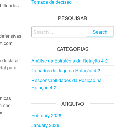
Tomada de decisão
bilidades
PESQUISAR
Search
 defensivas
for:
um com
CATEGORIAS
e destacar
Análise da Estratégia da Rotação 4-2
ial para
Cenários de Jogo na Rotação 4-2
Responsabilidades da Posição na
Rotação 4-2
cnicas
ARQUIVO
o nos
as
February 2026
January 2026