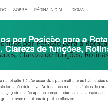
ÚDO
SOBRE
PÁGINA INICIAL
IDIOMA
cos por Posição para a Rota
, Clareza de funções, Rotin
o na rotação 4-2 são essenciais para melhorar as habilidades 
sta formação defensiva. Ao focar nos requisitos únicos de cada
ue os jogadores não apenas compreendam as suas responsabil
al através de rotinas de prática eficazes.