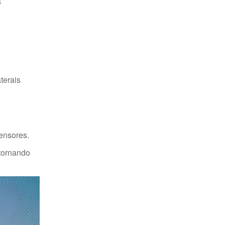
s
terais
fensores.
 tornando