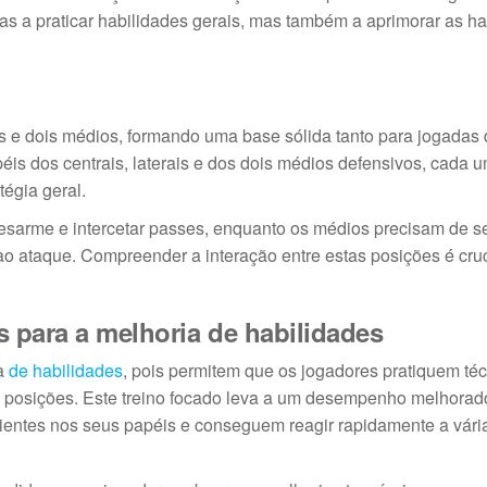
s a praticar habilidades gerais, mas também a aprimorar as ha
es e dois médios, formando uma base sólida tanto para jogadas
s dos centrais, laterais e dos dois médios defensivos, cada 
tégia geral.
sarme e intercetar passes, enquanto os médios precisam de s
 ao ataque. Compreender a interação entre estas posições é cruc
s para a melhoria de habilidades
ia
de habilidades
, pois permitem que os jogadores pratiquem té
s posições. Este treino focado leva a um desempenho melhorad
cientes nos seus papéis e conseguem reagir rapidamente a vári