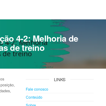
ção 4-2: Melhoria de
as de treino
dos
LINKS
 posição,
Fale conosco
idades,
Conteúdo
Sobre