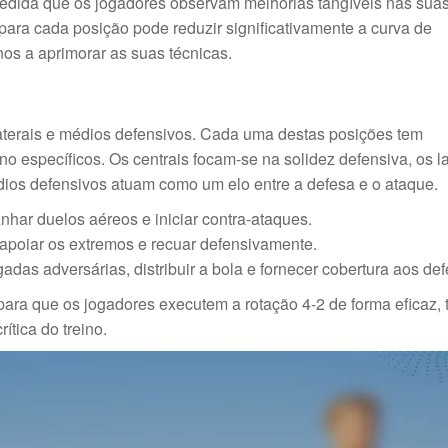
medida que os jogadores observam melhorias tangíveis nas sua
s para cada posição pode reduzir significativamente a curva de
os a aprimorar as suas técnicas.
laterais e médios defensivos. Cada uma destas posições tem
o específicos. Os centrais focam-se na solidez defensiva, os la
dios defensivos atuam como um elo entre a defesa e o ataque.
har duelos aéreos e iniciar contra-ataques.
apoiar os extremos e recuar defensivamente.
adas adversárias, distribuir a bola e fornecer cobertura aos de
para que os jogadores executem a rotação 4-2 de forma eficaz,
ítica do treino.