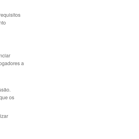
requisitos
nto
nciar
jogadores a
ssão.
 que os
izar