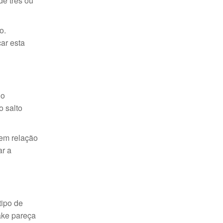
e três ou
o.
ar esta
no
o salto
 em relação
ar a
tipo de
fake pareça