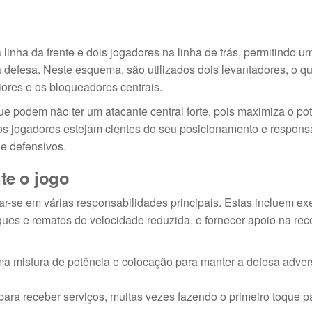
linha da frente e dois jogadores na linha de trás, permitindo u
 defesa. Neste esquema, são utilizados dois levantadores, o q
riores e os bloqueadores centrais.
ue podem não ter um atacante central forte, pois maximiza o pot
 os jogadores estejam cientes do seu posicionamento e respons
 e defensivos.
te o jogo
ar-se em várias responsabilidades principais. Estas incluem ex
oques e remates de velocidade reduzida, e fornecer apoio na re
ma mistura de potência e colocação para manter a defesa adver
para receber serviços, muitas vezes fazendo o primeiro toque p