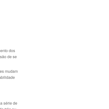
mento dos
isão de se
ores mudam
abilidade
a série de