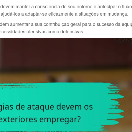
s devem manter a consciência do seu entorno e antecipar o fluxo
 ajudá-los a adaptar-se eficazmente a situações em mudança.
odem aumentar a sua contribuição geral para o sucesso da equi
necessidades ofensivas como defensivas.