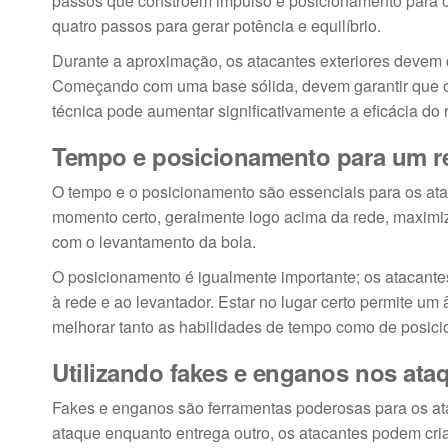
passos que constroem impulso e posicionamento para o
quatro passos para gerar potência e equilíbrio.
Durante a aproximação, os atacantes exteriores devem 
Começando com uma base sólida, devem garantir que o ú
técnica pode aumentar significativamente a eficácia do 
Tempo e posicionamento para um r
O tempo e o posicionamento são essenciais para os at
momento certo, geralmente logo acima da rede, maximiz
com o levantamento da bola.
O posicionamento é igualmente importante; os atacante
à rede e ao levantador. Estar no lugar certo permite um
melhorar tanto as habilidades de tempo como de posic
Utilizando fakes e enganos nos ata
Fakes e enganos são ferramentas poderosas para os atac
ataque enquanto entrega outro, os atacantes podem criar