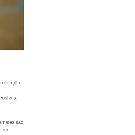
na rotação
s
ensivas.
remates são
odem