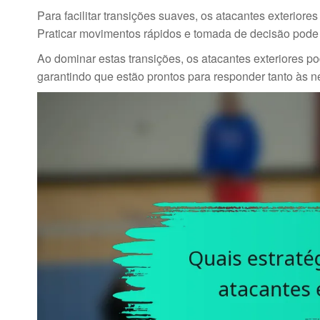
Para facilitar transições suaves, os atacantes exteriore
Praticar movimentos rápidos e tomada de decisão pode
Ao dominar estas transições, os atacantes exteriores p
garantindo que estão prontos para responder tanto às 