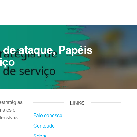
 de ataque, Papéis
iço
estratégias
LINKS
mates e
Fale conosco
fensivas
Conteúdo
Sobre