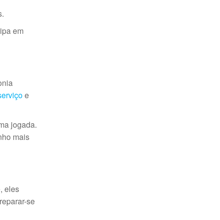
s.
uipa em
onia
serviço
e
uma jogada.
nho mais
, eles
reparar-se