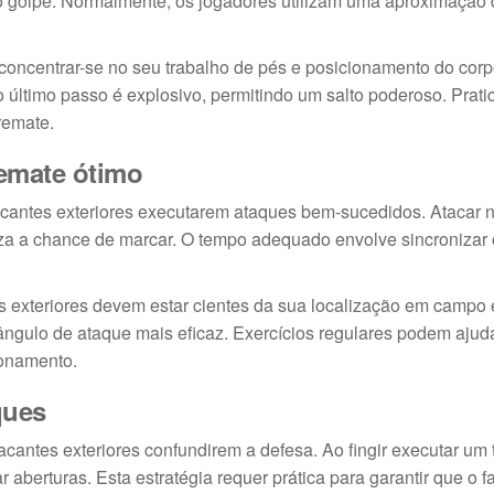
 golpe. Normalmente, os jogadores utilizam uma aproximação d
concentrar-se no seu trabalho de pés e posicionamento do corp
ltimo passo é explosivo, permitindo um salto poderoso. Pratic
remate.
emate ótimo
acantes exteriores executarem ataques bem-sucedidos. Atacar 
a a chance de marcar. O tempo adequado envolve sincronizar 
s exteriores devem estar cientes da sua localização em campo
 ângulo de ataque mais eficaz. Exercícios regulares podem ajud
ionamento.
ques
antes exteriores confundirem a defesa. Ao fingir executar um 
 aberturas. Esta estratégia requer prática para garantir que o 