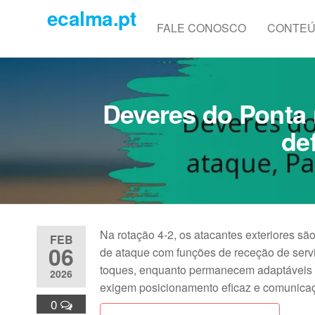
Skip
ecalma.pt
to
FALE CONOSCO
CONTE
the
content
Deveres do Ponta 
de
Na rotação 4-2, os atacantes exteriores sã
FEB
06
de ataque com funções de receção de serv
toques, enquanto permanecem adaptáveis à
2026
exigem posicionamento eficaz e comunicaçã
0