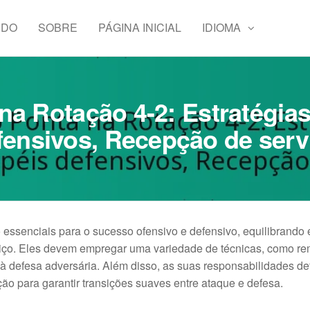
ÚDO
SOBRE
PÁGINA INICIAL
IDIOMA
na Rotação 4-2: Estratégias
fensivos, Recepção de serv
o essenciais para o sucesso ofensivo e defensivo, equilibrando 
iço. Eles devem empregar uma variedade de técnicas, como re
 defesa adversária. Além disso, as suas responsabilidades de
o para garantir transições suaves entre ataque e defesa.