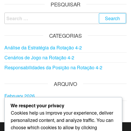
PESQUISAR
Search
for:
CATEGORIAS
Análise da Estratégia da Rotação 4-2
Cenários de Jogo na Rotação 4-2
Responsabilidades da Posição na Rotação 4-2
ARQUIVO
February 2026
We respect your privacy
January 2026
Cookies help us improve your experience, deliver
personalized content, and analyze traffic. You can
choose which cookies to allow by clicking