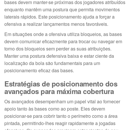
bases devem manter-se próximas dos jogadores atribuídos
enquanto mantêm uma postura que permita movimentos
laterais rápidos. Este posicionamento ajuda a forçar a
ofensiva a realizar lançamentos menos favoráveis.
Em situações onde a ofensiva utiliza bloqueios, as bases
devem comunicar eficazmente para trocar ou navegar em
torno dos bloqueios sem perder as suas atribuições.
Manter uma postura defensiva baixa e estar ciente da
localização da bola são fundamentais para um
posicionamento eficaz das bases.
Estratégias de posicionamento dos
avançados para máxima cobertura
Os avançados desempenham um papel vital ao fornecer
apoio tanto às bases como ao poste. Eles devem
posicionar-se para cobrir tanto o perímetro como a área
pintada, permitindo-lhes reagir rapidamente a jogadas