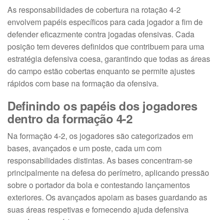
As responsabilidades de cobertura na rotação 4-2
envolvem papéis específicos para cada jogador a fim de
defender eficazmente contra jogadas ofensivas. Cada
posição tem deveres definidos que contribuem para uma
estratégia defensiva coesa, garantindo que todas as áreas
do campo estão cobertas enquanto se permite ajustes
rápidos com base na formação da ofensiva.
Definindo os papéis dos jogadores
dentro da formação 4-2
Na formação 4-2, os jogadores são categorizados em
bases, avançados e um poste, cada um com
responsabilidades distintas. As bases concentram-se
principalmente na defesa do perímetro, aplicando pressão
sobre o portador da bola e contestando lançamentos
exteriores. Os avançados apoiam as bases guardando as
suas áreas respetivas e fornecendo ajuda defensiva