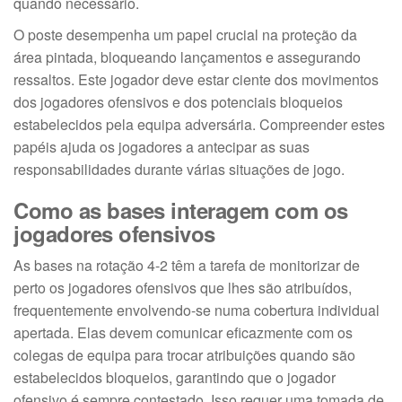
quando necessário.
O poste desempenha um papel crucial na proteção da
área pintada, bloqueando lançamentos e assegurando
ressaltos. Este jogador deve estar ciente dos movimentos
dos jogadores ofensivos e dos potenciais bloqueios
estabelecidos pela equipa adversária. Compreender estes
papéis ajuda os jogadores a antecipar as suas
responsabilidades durante várias situações de jogo.
Como as bases interagem com os
jogadores ofensivos
As bases na rotação 4-2 têm a tarefa de monitorizar de
perto os jogadores ofensivos que lhes são atribuídos,
frequentemente envolvendo-se numa cobertura individual
apertada. Elas devem comunicar eficazmente com os
colegas de equipa para trocar atribuições quando são
estabelecidos bloqueios, garantindo que o jogador
ofensivo é sempre contestado. Isso requer uma tomada de