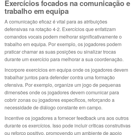
Exercícios focados na comunicação e
trabalho em equipa
A comunicação eficaz é vital para as atribuições
defensivas na rotação 4-2. Exercícios que enfatizam
comandos vocais podem melhorar significativamente o
trabalho em equipa. Por exemplo, os jogadores podem
praticar chamar as suas posições ou sinalizar trocas
durante um exercício para melhorar a sua coordenação.
Incorpore exercícios em equipa onde os jogadores devem
trabalhar juntos para defender contra uma formação
ofensiva. Por exemplo, organize um jogo de pequenas
dimensões onde os jogadores devem comunicar para
cobrir zonas ou jogadores específicos, reforçando a
necessidade de diálogo constante em campo.
Incentive os jogadores a fornecer feedback uns aos outros
durante os exercícios. Isso pode incluir críticas construtivas
ou reforço positivo, promovendo um ambiente de apoio