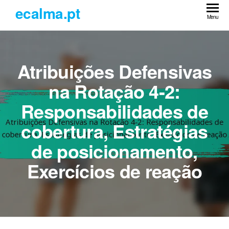
Skip
ecalma.pt
to
Menu
the
content
Atribuições Defensivas
na Rotação 4-2:
Responsabilidades de
cobertura, Estratégias
de posicionamento,
Exercícios de reação