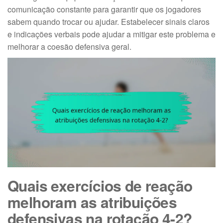
comunicação constante para garantir que os jogadores
sabem quando trocar ou ajudar. Estabelecer sinais claros
e indicações verbais pode ajudar a mitigar este problema e
melhorar a coesão defensiva geral.
Quais exercícios de reação
melhoram as atribuições
defensivas na rotação 4-2?