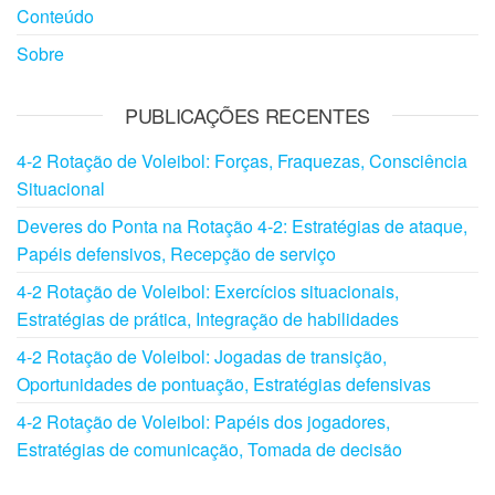
Conteúdo
Sobre
PUBLICAÇÕES RECENTES
4-2 Rotação de Voleibol: Forças, Fraquezas, Consciência
Situacional
Deveres do Ponta na Rotação 4-2: Estratégias de ataque,
Papéis defensivos, Recepção de serviço
4-2 Rotação de Voleibol: Exercícios situacionais,
Estratégias de prática, Integração de habilidades
4-2 Rotação de Voleibol: Jogadas de transição,
Oportunidades de pontuação, Estratégias defensivas
4-2 Rotação de Voleibol: Papéis dos jogadores,
Estratégias de comunicação, Tomada de decisão