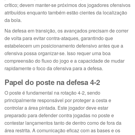
crítico; devem manter-se próximos dos jogadores ofensivos
atribuídos enquanto também estão cientes da localização
da bola.
Na defesa em transição, os avançados precisam de correr
de volta para evitar contra-ataques, garantindo que
estabelecem um posicionamento defensivo antes que a
ofensiva possa organizar-se. Isso requer uma boa
compreensão do fluxo do jogo e a capacidade de mudar
rapidamente o foco da ofensiva para a defesa.
Papel do poste na defesa 4-2
O poste é fundamental na rotação 4-2, sendo
principalmente responsável por proteger a cesta e
controlar a área pintada. Este jogador deve estar
preparado para defender contra jogadas no poste e
contestar lançamentos tanto de dentro como de fora da
área restrita. A comunicação eficaz com as bases e os