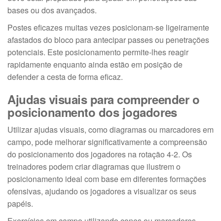
bases ou dos avançados.
Postes eficazes muitas vezes posicionam-se ligeiramente
afastados do bloco para antecipar passes ou penetrações
potenciais. Este posicionamento permite-lhes reagir
rapidamente enquanto ainda estão em posição de
defender a cesta de forma eficaz.
Ajudas visuais para compreender o
posicionamento dos jogadores
Utilizar ajudas visuais, como diagramas ou marcadores em
campo, pode melhorar significativamente a compreensão
do posicionamento dos jogadores na rotação 4-2. Os
treinadores podem criar diagramas que ilustrem o
posicionamento ideal com base em diferentes formações
ofensivas, ajudando os jogadores a visualizar os seus
papéis.
Exercícios em campo utilizando cones ou marcadores