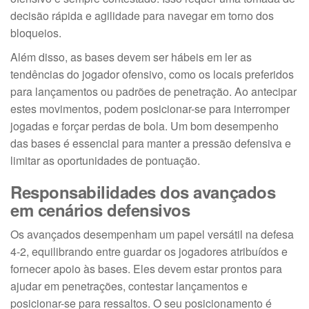
decisão rápida e agilidade para navegar em torno dos
bloqueios.
Além disso, as bases devem ser hábeis em ler as
tendências do jogador ofensivo, como os locais preferidos
para lançamentos ou padrões de penetração. Ao antecipar
estes movimentos, podem posicionar-se para interromper
jogadas e forçar perdas de bola. Um bom desempenho
das bases é essencial para manter a pressão defensiva e
limitar as oportunidades de pontuação.
Responsabilidades dos avançados
em cenários defensivos
Os avançados desempenham um papel versátil na defesa
4-2, equilibrando entre guardar os jogadores atribuídos e
fornecer apoio às bases. Eles devem estar prontos para
ajudar em penetrações, contestar lançamentos e
posicionar-se para ressaltos. O seu posicionamento é