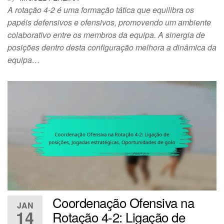
A rotação 4-2 é uma formação tática que equilibra os
papéis defensivos e ofensivos, promovendo um ambiente
colaborativo entre os membros da equipa. A sinergia de
posições dentro desta configuração melhora a dinâmica da
equipa…
Coordenação Ofensiva na
JAN
14
Rotação 4-2: Ligação de