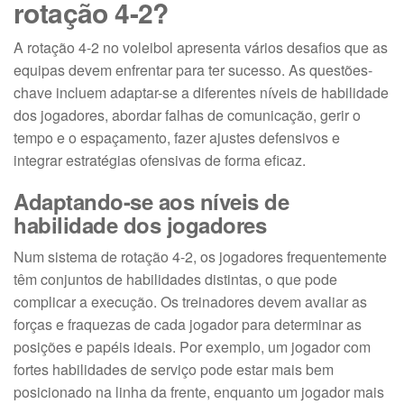
rotação 4-2?
A rotação 4-2 no voleibol apresenta vários desafios que as
equipas devem enfrentar para ter sucesso. As questões-
chave incluem adaptar-se a diferentes níveis de habilidade
dos jogadores, abordar falhas de comunicação, gerir o
tempo e o espaçamento, fazer ajustes defensivos e
integrar estratégias ofensivas de forma eficaz.
Adaptando-se aos níveis de
habilidade dos jogadores
Num sistema de rotação 4-2, os jogadores frequentemente
têm conjuntos de habilidades distintas, o que pode
complicar a execução. Os treinadores devem avaliar as
forças e fraquezas de cada jogador para determinar as
posições e papéis ideais. Por exemplo, um jogador com
fortes habilidades de serviço pode estar mais bem
posicionado na linha da frente, enquanto um jogador mais