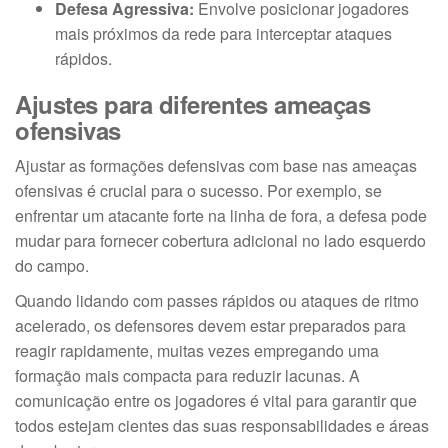
Defesa Agressiva:
Envolve posicionar jogadores
mais próximos da rede para interceptar ataques
rápidos.
Ajustes para diferentes ameaças
ofensivas
Ajustar as formações defensivas com base nas ameaças
ofensivas é crucial para o sucesso. Por exemplo, se
enfrentar um atacante forte na linha de fora, a defesa pode
mudar para fornecer cobertura adicional no lado esquerdo
do campo.
Quando lidando com passes rápidos ou ataques de ritmo
acelerado, os defensores devem estar preparados para
reagir rapidamente, muitas vezes empregando uma
formação mais compacta para reduzir lacunas. A
comunicação entre os jogadores é vital para garantir que
todos estejam cientes das suas responsabilidades e áreas