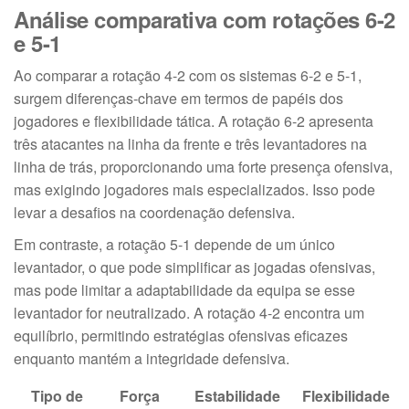
Análise comparativa com rotações 6-2
e 5-1
Ao comparar a rotação 4-2 com os sistemas 6-2 e 5-1,
surgem diferenças-chave em termos de papéis dos
jogadores e flexibilidade tática. A rotação 6-2 apresenta
três atacantes na linha da frente e três levantadores na
linha de trás, proporcionando uma forte presença ofensiva,
mas exigindo jogadores mais especializados. Isso pode
levar a desafios na coordenação defensiva.
Em contraste, a rotação 5-1 depende de um único
levantador, o que pode simplificar as jogadas ofensivas,
mas pode limitar a adaptabilidade da equipa se esse
levantador for neutralizado. A rotação 4-2 encontra um
equilíbrio, permitindo estratégias ofensivas eficazes
enquanto mantém a integridade defensiva.
Tipo de
Força
Estabilidade
Flexibilidade