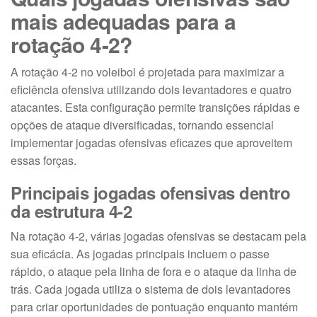
mais adequadas para a
rotação 4-2?
A rotação 4-2 no voleibol é projetada para maximizar a
eficiência ofensiva utilizando dois levantadores e quatro
atacantes. Esta configuração permite transições rápidas e
opções de ataque diversificadas, tornando essencial
implementar jogadas ofensivas eficazes que aproveitem
essas forças.
Principais jogadas ofensivas dentro
da estrutura 4-2
Na rotação 4-2, várias jogadas ofensivas se destacam pela
sua eficácia. As jogadas principais incluem o passe
rápido, o ataque pela linha de fora e o ataque da linha de
trás. Cada jogada utiliza o sistema de dois levantadores
para criar oportunidades de pontuação enquanto mantém