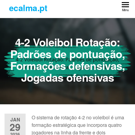
Skip
ecalma.pt
to
Menu
the
content
4-2 Voleibol Rotação:
Padrões de pontuação,
Formações defensivas,
Jogadas ofensivas
O sistema de rotação 4-2 no voleibol é uma
JAN
29
formação estratégica que incorpora quatro
jogadores na linha da frente e dois
2026