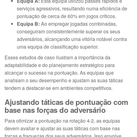
Equipa A:
Esta equipa utilizou passes rápidos e
serviços agressivos, resultando numa eficiência de
pontuação de cerca de 60% em jogos críticos.
Equipa B:
Ao empregar jogadas combinadas,
conseguiram consistentemente superar os seus
adversários, alcançando uma vitória notável contra
uma equipa de classificação superior.
Esses estudos de caso ilustram a importância da
adaptabilidade e do planejamento estratégico para
alcançar o sucesso na pontuação. As equipas que
analisam o seu desempenho e ajustam as suas táticas
tendem a destacar-se em ambientes competitivos.
Ajustando táticas de pontuação com
base nas forças do adversário
Para otimizar a pontuação na rotação 4-2, as equipas
devem avaliar e ajustar as suas táticas com base nas
forças e fraquezas dos seus adversários. Isso envolve