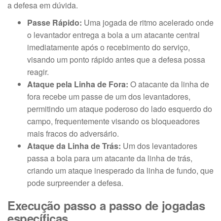
a defesa em dúvida.
Passe Rápido:
Uma jogada de ritmo acelerado onde
o levantador entrega a bola a um atacante central
imediatamente após o recebimento do serviço,
visando um ponto rápido antes que a defesa possa
reagir.
Ataque pela Linha de Fora:
O atacante da linha de
fora recebe um passe de um dos levantadores,
permitindo um ataque poderoso do lado esquerdo do
campo, frequentemente visando os bloqueadores
mais fracos do adversário.
Ataque da Linha de Trás:
Um dos levantadores
passa a bola para um atacante da linha de trás,
criando um ataque inesperado da linha de fundo, que
pode surpreender a defesa.
Execução passo a passo de jogadas
específicas