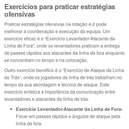
Exercícios para praticar estratégias
ofensivas
Praticar estratégias ofensivas na rotação 4-2 pode
melhorar a coordenação e execução da equipa. Um
exercício eficaz é o “Exercício Levantador-Atacante da
Linha de Fora”, onde os levantadores praticam a entrega
de passes rápidos aos atacantes da linha de fora enquanto
se concentram no tempo e na colocação.
Outro exercício benéfico é o “Exercício de Ataque da Linha
de Trás”, onde os jogadores da linha de trás trabalham no
tempo da sua abordagem e técnica de ataque. Este
exercício enfatiza a importância da comunicação entre
levantadores e atacantes da linha de trás.
Exercício Levantador-Atacante da Linha de Fora:
Focar em passes rápidos e ângulos de ataque pela
linha de fora.