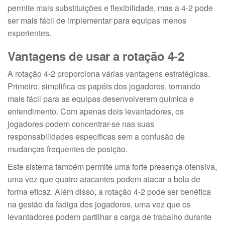
permite mais substituições e flexibilidade, mas a 4-2 pode
ser mais fácil de implementar para equipas menos
experientes.
Vantagens de usar a rotação 4-2
A rotação 4-2 proporciona várias vantagens estratégicas.
Primeiro, simplifica os papéis dos jogadores, tornando
mais fácil para as equipas desenvolverem química e
entendimento. Com apenas dois levantadores, os
jogadores podem concentrar-se nas suas
responsabilidades específicas sem a confusão de
mudanças frequentes de posição.
Este sistema também permite uma forte presença ofensiva,
uma vez que quatro atacantes podem atacar a bola de
forma eficaz. Além disso, a rotação 4-2 pode ser benéfica
na gestão da fadiga dos jogadores, uma vez que os
levantadores podem partilhar a carga de trabalho durante