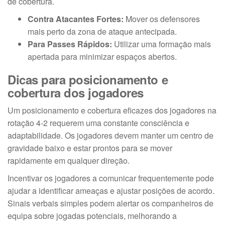
de cobertura.
Contra Atacantes Fortes:
Mover os defensores
mais perto da zona de ataque antecipada.
Para Passes Rápidos:
Utilizar uma formação mais
apertada para minimizar espaços abertos.
Dicas para posicionamento e
cobertura dos jogadores
Um posicionamento e cobertura eficazes dos jogadores na
rotação 4-2 requerem uma constante consciência e
adaptabilidade. Os jogadores devem manter um centro de
gravidade baixo e estar prontos para se mover
rapidamente em qualquer direção.
Incentivar os jogadores a comunicar frequentemente pode
ajudar a identificar ameaças e ajustar posições de acordo.
Sinais verbais simples podem alertar os companheiros de
equipa sobre jogadas potenciais, melhorando a