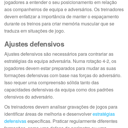
jogadores a entender o seu posicionamento em relação
aos companheiros de equipa e adversários. Os treinadores
devem enfatizar a importância de manter o espaçamento
durante os treinos para criar memória muscular que se
traduza em situações de jogo.
Ajustes defensivos
Ajustes defensivos são necessários para contrariar as
estratégias da equipa adversária. Numa rotação 4-2, os
jogadores devem estar preparados para mudar as suas
formações defensivas com base nas forças do adversário.
Isso requer uma compreensão sólida tanto das
capacidades defensivas da equipa como dos padrões
ofensivos do adversário.
Os treinadores devem analisar gravações de jogos para
identificar áreas de melhoria e desenvolver
estratégias
defensivas
específicas. Praticar regularmente diferentes