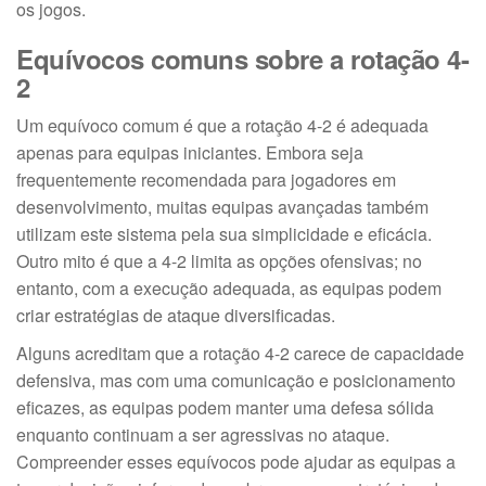
os jogos.
Equívocos comuns sobre a rotação 4-
2
Um equívoco comum é que a rotação 4-2 é adequada
apenas para equipas iniciantes. Embora seja
frequentemente recomendada para jogadores em
desenvolvimento, muitas equipas avançadas também
utilizam este sistema pela sua simplicidade e eficácia.
Outro mito é que a 4-2 limita as opções ofensivas; no
entanto, com a execução adequada, as equipas podem
criar estratégias de ataque diversificadas.
Alguns acreditam que a rotação 4-2 carece de capacidade
defensiva, mas com uma comunicação e posicionamento
eficazes, as equipas podem manter uma defesa sólida
enquanto continuam a ser agressivas no ataque.
Compreender esses equívocos pode ajudar as equipas a