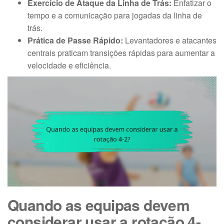
Exercício de Ataque da Linha de Trás:
Enfatizar o
tempo e a comunicação para jogadas da linha de
trás.
Prática de Passe Rápido:
Levantadores e atacantes
centrais praticam transições rápidas para aumentar a
velocidade e eficiência.
Quando as equipas devem
considerar usar a rotação 4-