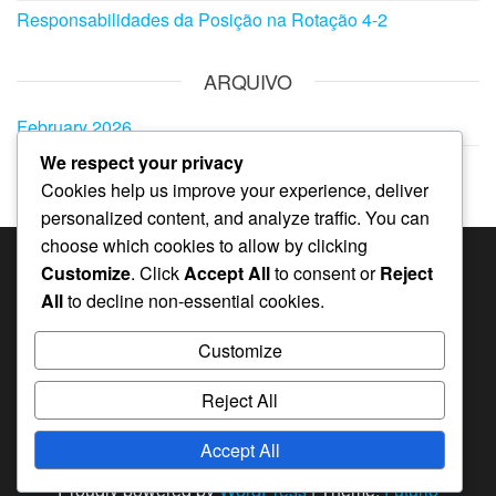
Responsabilidades da Posição na Rotação 4-2
ARQUIVO
February 2026
We respect your privacy
January 2026
Cookies help us improve your experience, deliver
personalized content, and analyze traffic. You can
choose which cookies to allow by clicking
Customize
. Click
Accept All
to consent or
Reject
CATEGORIAS
All
to decline non-essential cookies.
Análise da Estratégia da Rotação 4-2
Customize
Cenários de Jogo na Rotação 4-2
Responsabilidades da Posição na Rotação 4-2
Reject All
Accept All
Proudly powered by
WordPress
|
Theme:
Futurio