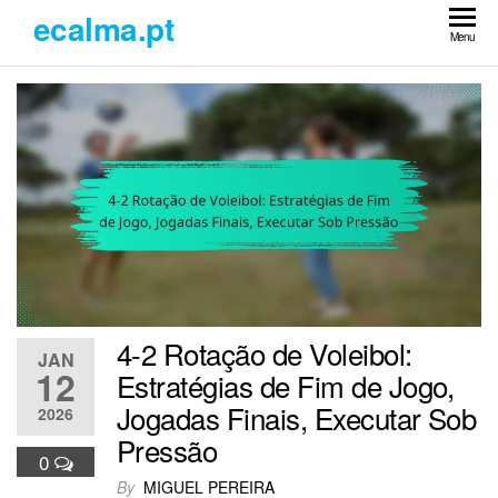
Skip
ecalma.pt
to
Menu
the
content
4-2 Rotação de Voleibol:
JAN
12
Estratégias de Fim de Jogo,
Jogadas Finais, Executar Sob
2026
Pressão
0
By
MIGUEL PEREIRA