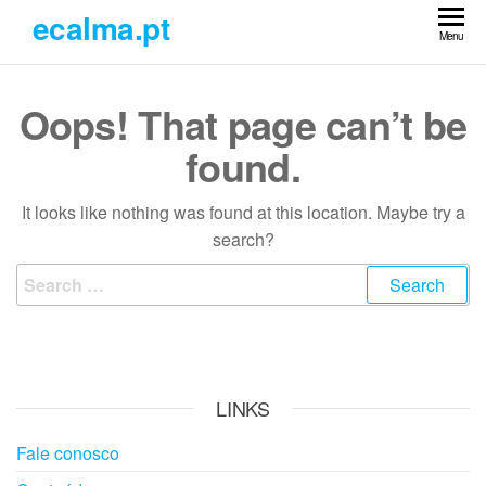
Skip
ecalma.pt
to
Menu
the
content
Oops! That page can’t be
found.
It looks like nothing was found at this location. Maybe try a
search?
Search
for:
LINKS
Fale conosco